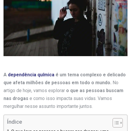
A
dependência química
é um tema complexo e delicado
que afeta milhões de pessoas em todo o mundo.
No
artigo de hoje, vamos explorar
o que as pessoas buscam
nas drogas
e como isso impacta suas vidas. Vamos
mergulhar nesse assunto importante juntos.
Índice