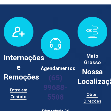
Mato
Internações
Grosso
e
Agendamentos
Nossa
Remoções
(65)
Localizaç
99688-
Entre em
Obter
5508
Contato
Direções