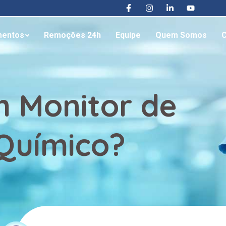
mentos
Remoções 24h
Equipe
Quem Somos
C
 Monitor de
Químico?