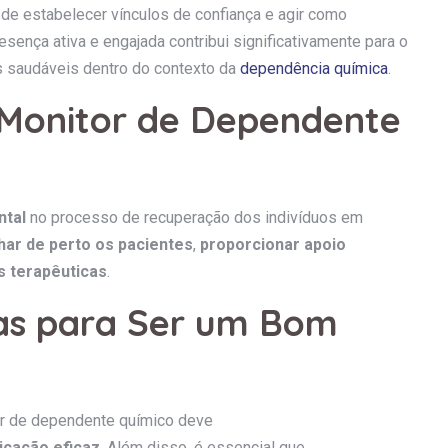
de estabelecer vínculos de confiança e agir como
resença ativa e engajada contribui significativamente para o
s saudáveis dentro do contexto da
dependência química
.
 Monitor de Dependente
ntal
no processo de recuperação dos indivíduos em
ar de perto os pacientes
,
proporcionar apoio
es terapêuticas
.
ias para Ser um Bom
or de dependente químico deve
icação eficaz
. Além disso, é essencial que