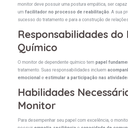
monitor deve possuir uma postura empática, ser capaz 
um
facilitador no processo de reabilitação
. A sua p
sucesso do tratamento e para a construção de relaçõe
Responsabilidades do
Químico
O monitor de dependente químico tem
papel fundame
tratamento. Suas responsabilidades incluem
acompanh
emocional
e
estimular a participação nas atividad
Habilidades Necessár
Monitor
Para desempenhar seu papel com excelência, o monit
possuir
empatia
,
resiliência
e
capacidade de comun