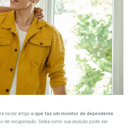
ra neste artigo
o que faz um monitor de dependente
so de recuperação. Saiba como sua atuação pode ser