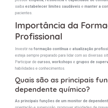
saiba
estabelecer limites saudáveis
e
manter a con
pacientes.
Importância da Forma
Profissional
Investir na
formação contínua
e
atualização profiss
esteja sempre preparado para lidar com as diversas si
Participar de
cursos
,
workshops
e
grupos de super
habilidades e conhecimentos.
Quais são as principais f
dependente químico?
As principais funções de um monitor de dependen
orientação e supervisão, promover atividades de preve