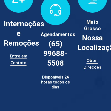
Mato
Internações
Grosso
e
Agendamentos
Nossa
Remoções
(65)
Localizaç
99688-
Entre em
Obter
5508
Contato
Direções
Disponíveis 24
horas todos os
dias