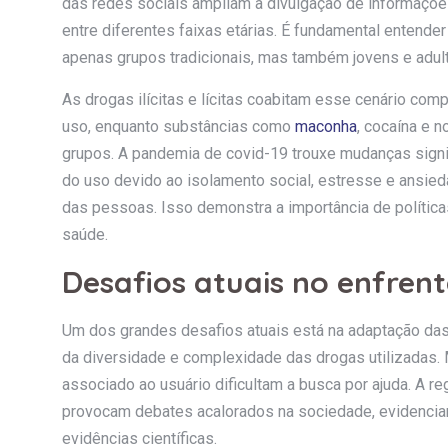
das redes sociais ampliam a divulgação de informaç
entre diferentes faixas etárias. É fundamental entender
apenas grupos tradicionais, mas também jovens e adul
As drogas ilícitas e lícitas coabitam esse cenário comp
uso, enquanto substâncias como
maconha
, cocaína e 
grupos. A pandemia de covid-19 trouxe mudanças signi
do uso devido ao isolamento social, estresse e ansie
das pessoas. Isso demonstra a importância de política
saúde.
Desafios atuais no enfre
Um dos grandes desafios atuais está na adaptação das
da diversidade e complexidade das drogas utilizadas. M
associado ao usuário dificultam a busca por ajuda. A 
provocam debates acalorados na sociedade, evidencia
evidências científicas.