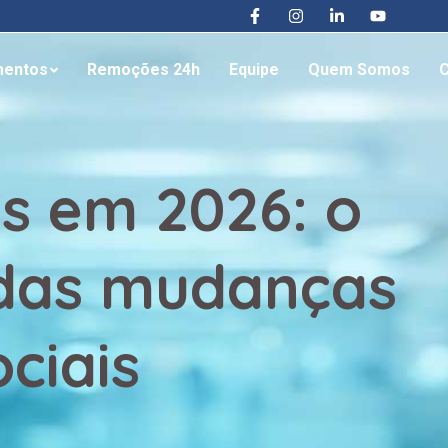
mentos
Remoções 24h
Equipe
Quem Somos
C
s em 2026: o
 das mudanças
ciais