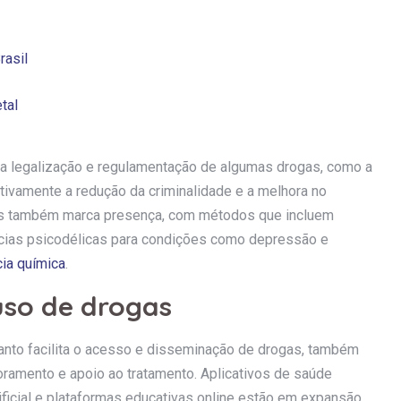
rasil
tal
 a legalização e regulamentação de algumas drogas, como a
itivamente a redução da criminalidade e a melhora no
os também marca presença, com métodos que incluem
âncias psicodélicas para condições como depressão e
ia química
.
uso de drogas
anto facilita o acesso e disseminação de drogas, também
ramento e apoio ao tratamento. Aplicativos de saúde
ificial e plataformas educativas online estão em expansão.