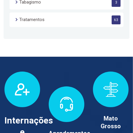
Tabagismo
3
Tratamentos
63
Mato
Internações
Grosso
e