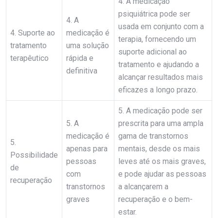
4. A medicação
psiquiátrica pode ser
4. A
usada em conjunto com a
4. Suporte ao
medicação é
terapia, fornecendo um
tratamento
uma solução
suporte adicional ao
terapêutico
rápida e
tratamento e ajudando a
definitiva
alcançar resultados mais
eficazes a longo prazo.
5. A medicação pode ser
5. A
prescrita para uma ampla
medicação é
gama de transtornos
5.
apenas para
mentais, desde os mais
Possibilidade
pessoas
leves até os mais graves,
de
com
e pode ajudar as pessoas
recuperação
transtornos
a alcançarem a
graves
recuperação e o bem-
estar.