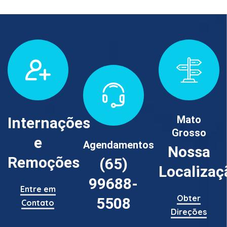
Mato
Internações
Grosso
e
Agendamentos
Nossa
Remoções
(65)
Localizaç
99688-
Entre em
Obter
5508
Contato
Direções