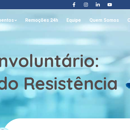
mentos
Remoções 24h
Equipe
Quem Somos
C
nvoluntário:
o Resistência